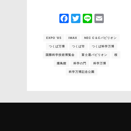
Facebook
Twitter
Line
Email
EXPO '85
IMAX
NEC C＆Cパビリオン
つくば万博
つくば市
つくば科学万博
国際科学技術博覧会
富士通パビリオン
桜
燦鳥館
科学の門
科学万博
科学万博記念公園