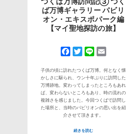
つくば万博訪問記③ つく
ば万博ギャラリー パビリ
オン・エキスポパーク編
【マイ聖地探訪の旅】
Facebook
Twitter
Line
Email
子供の頃に訪れたつくば万博。何となく懐
かしさに駆られ、ウン十年ぶりに訪問した
万博跡地。変わってしまったところもあれ
ば、変わらないところもあり、時の流れの
複雑さを感じました。今回つくばで訪問し
た場所と、当時のパビリオンの思い出を紹
介させて頂きます。
続きを読む