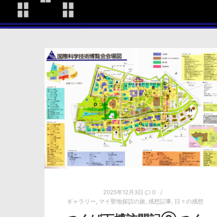
2025年12月3日
0
ギャラリー
,
マイ聖地探訪の旅
,
感想記事
,
日々の感想