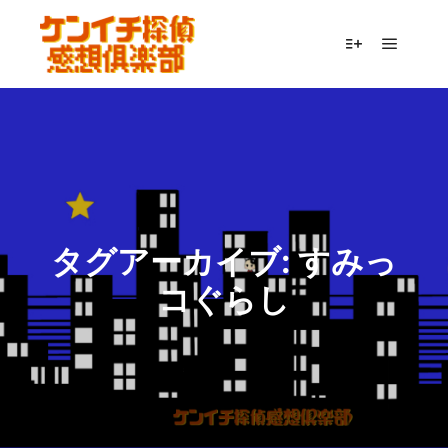
メイン
詳細
タグアーカイブ:
すみっ
コぐらし