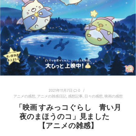
2021年11月7日
0
アニメの感想
,
アニメの雑感日記
,
感想記事
,
日々の感想
,
映画の感想
「映画 すみっコぐらし 青い月
夜のまほうのコ」見ました
【アニメの雑感】