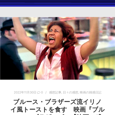
2022年11月30日
0
感想記事
,
日々の感想
,
映画の雑感日記
ブルース・ブラザーズ流イリノ
イ風トーストを食す 映画『ブル