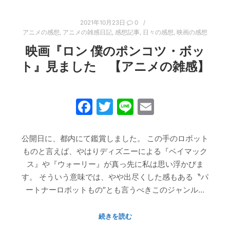
2021年10月23日
0
アニメの感想
,
アニメの雑感日記
,
感想記事
,
日々の感想
,
映画の感想
映画『ロン 僕のポンコツ・ボッ
ト』見ました 【アニメの雑感】
Facebook
Twitter
Line
Email
公開日に、都内にて鑑賞しました。 この手のロボット
ものと言えば、やはりディズニーによる『ベイマック
ス』や『ウォーリー』が真っ先に私は思い浮かびま
す。 そういう意味では、やや出尽くした感もある〝パ
ートナーロボットもの″とも言うべきこのジャンル…
続きを読む