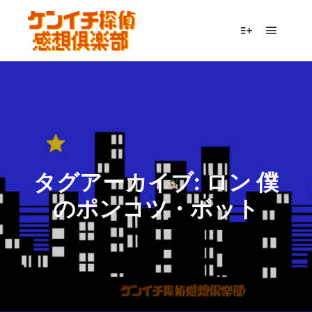
メイン
詳細
タグアーカイブ:
ロン 僕
のポンコツ・ボット