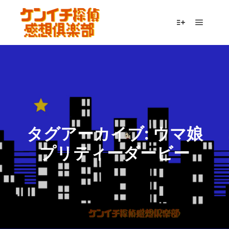
メイン
詳細
タグアーカイブ:
ウマ娘
プリティーダービー