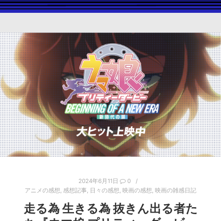
2024年6月11日
0
アニメの感想
,
感想記事
,
日々の感想
,
映画の感想
,
映画の雑感日記
走る為 生きる為 抜きん出る者た