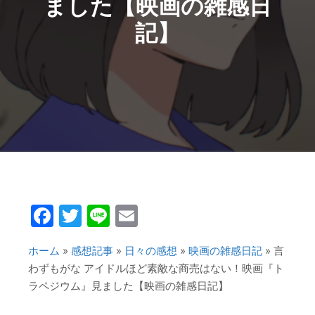
ました【映画の雑感日
記】
Facebook
Twitter
Line
Email
ホーム
»
感想記事
»
日々の感想
»
映画の雑感日記
»
言
わずもがな アイドルほど素敵な商売はない！映画『ト
ラペジウム』見ました【映画の雑感日記】