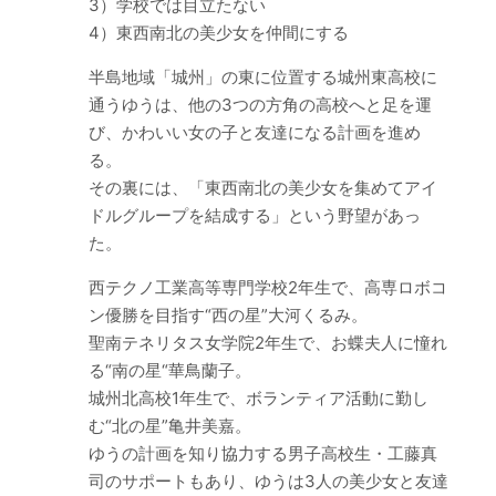
3）学校では目立たない
4）東西南北の美少女を仲間にする
半島地域「城州」の東に位置する城州東高校に
通うゆうは、他の3つの方角の高校へと足を運
び、かわいい女の子と友達になる計画を進め
る。
その裏には、「東西南北の美少女を集めてアイ
ドルグループを結成する」という野望があっ
た。
西テクノ工業高等専門学校2年生で、高専ロボコ
ン優勝を目指す“西の星”大河くるみ。
聖南テネリタス女学院2年生で、お蝶夫人に憧れ
る“南の星“華鳥蘭子。
城州北高校1年生で、ボランティア活動に勤し
む“北の星”亀井美嘉。
ゆうの計画を知り協力する男子高校生・工藤真
司のサポートもあり、ゆうは3人の美少女と友達