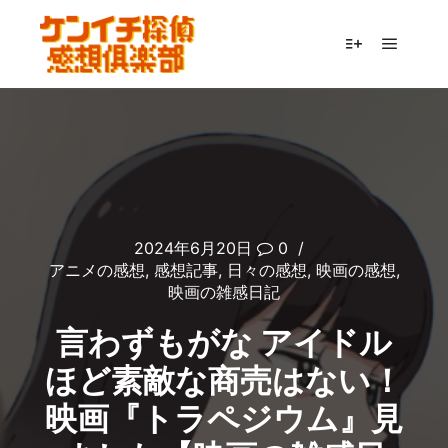
メイン
詳細
2024年6月20日
0
アニメの感想
,
感想記事
,
日々の感想
,
映画の感想
,
映画の雑感日記
言わずもがな アイドル
ほど素敵な商売はない！
映画『トラペジウム』見