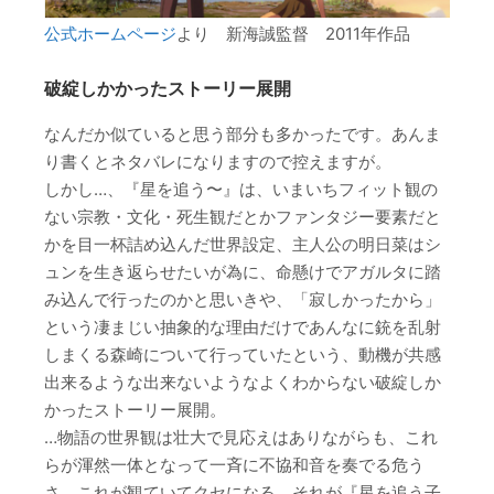
公式ホームページ
より 新海誠監督 2011年作品
破綻しかかったストーリー展開
なんだか似ていると思う部分も多かったです。あんま
り書くとネタバレになりますので控えますが。
しかし…、『星を追う〜』は、いまいちフィット観の
ない宗教・文化・死生観だとかファンタジー要素だと
かを目一杯詰め込んだ世界設定、主人公の明日菜はシ
ュンを生き返らせたいが為に、命懸けでアガルタに踏
み込んで行ったのかと思いきや、「寂しかったから」
という凄まじい抽象的な理由だけであんなに銃を乱射
しまくる森崎について行っていたという、動機が共感
出来るような出来ないようなよくわからない破綻しか
かったストーリー展開。
…物語の世界観は壮大で見応えはありながらも、これ
らが渾然一体となって一斉に不協和音を奏でる危う
さ。これが観ていてクセになる。それが『星を追う子