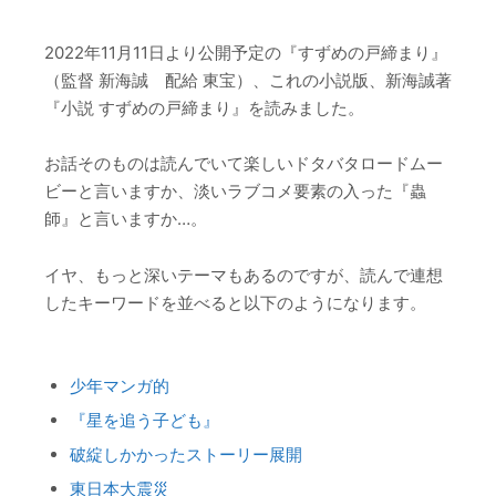
2022年11月11日より公開予定の『すずめの戸締まり』
（監督 新海誠 配給 東宝）、これの小説版、新海誠著
『小説 すずめの戸締まり』を読みました。
お話そのものは読んでいて楽しいドタバタロードムー
ビーと言いますか、淡いラブコメ要素の入った『蟲
師』と言いますか…。
イヤ、もっと深いテーマもあるのですが、読んで連想
したキーワードを並べると以下のようになります。
少年マンガ的
『星を追う子ども』
破綻しかかったストーリー展開
東日本大震災