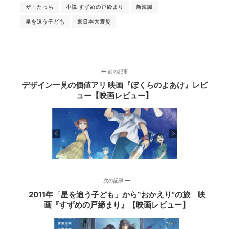
ザ・たっち
小説 すずめの戸締まり
新海誠
星を追う子ども
東日本大震災
前の記事
デザイン一見の価値アリ 映画『ぼくらのよあけ』レビ
ュー【映画レビュー】
次の記事
2011年「星を追う子ども」から‟おかえり”の旅 映
画『すずめの戸締まり』【映画レビュー】