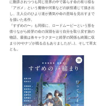
に翻弄されつつも同じ世界の中で暮らす命の有り様を
「アガメ」という魔物や河童などの妖怪通じて描き出
し、主人公のひより達が勇気や命の意味を見出すまで
を描いた名作。
『すずめの〜』も同様に、ロードムービーという形を
借りながら鈴芽の命の深淵を辿り自分を取り戻す旅の
物語。最後は各キャラクターと鈴芽の関係も綺麗に収
まり(ややナゾが残る点もありましたが…)、そして草太
とも。