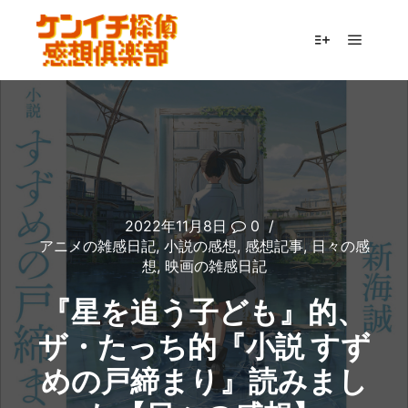
メイン
詳細
2022年11月8日
0
アニメの雑感日記
,
小説の感想
,
感想記事
,
日々の感
想
,
映画の雑感日記
『星を追う子ども』的、
ザ・たっち的『小説 すず
めの戸締まり』読みまし