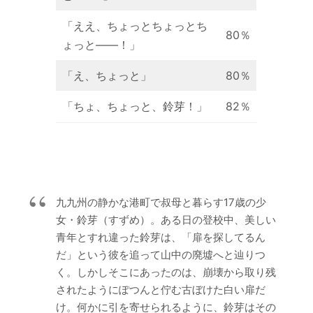
「ええ、ちょっとちょっとち
80％
ょっと——！」
「え、ちょっと」
80％
「ちょ、ちょっと、鈴芽！」
82％
九九州の静かな港町で叔母と暮らす17歳の少
女・鈴芽（すずめ）。ある日の登校中、美しい
青年とすれ違った鈴芽は、「扉を探してるん
だ」という彼を追って山中の廃墟へと辿りつ
く。しかしそこにあったのは、崩壊から取り残
されたようにぽつんと佇む古ぼけた白い扉だ
け。何かに引を寄せられるように、鈴芽はその