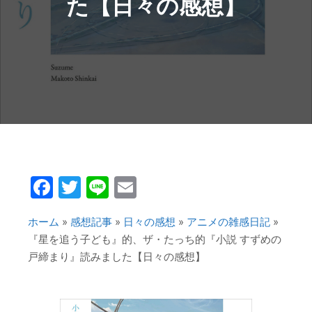
た【日々の感想】
Facebook
Twitter
Line
Email
ホーム
»
感想記事
»
日々の感想
»
アニメの雑感日記
»
『星を追う子ども』的、ザ・たっち的『小説 すずめの
戸締まり』読みました【日々の感想】