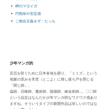
岬のマヨイガ
円熟味や安定感
ご都合主義＆ザ・たっち
少年マンガ的
災厄を防ぐために日本各地を廻り、「ミミズ」という
地脈の歪みを常世（とこよ）に帰し後ろ戸を閉じる
「閉じ師」。
蟲師、召喚師、魔術師、陰陽師、錬金術師…、〇〇師
という設定はなんだか少年マンガ的なワクワク感あり
ますね。そういうタイプの新開作品は珍しいのではな