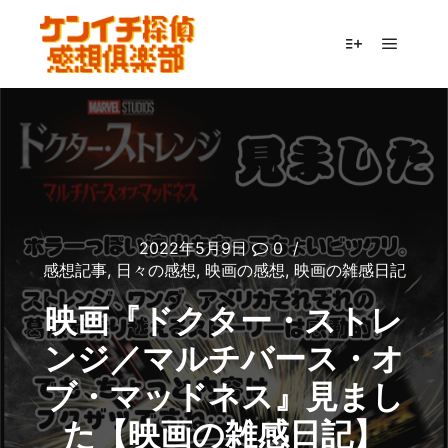
メイン
詳細
2022年5月9日
0
感想記事
,
日々の感想
,
映画の感想
,
映画の雑感日記
映画『ドクター・ストレ
ンジ／マルチバース・オ
ブ・マッドネス』見まし
た【映画の雑感日記】